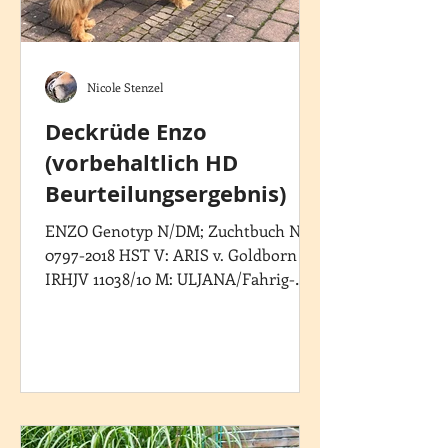
Nicole Stenzel
Deckrüde Enzo
(vorbehaltlich HD
Beurteilungsergebnis)
ENZO Genotyp N/DM; Zuchtbuch Nr.
0797-2018 HST V: ARIS v. Goldborn
IRHJV 11038/10 M: ULJANA/Fahrig-
0737 -2014 – HST Enzo ist ein
ruhiger,...