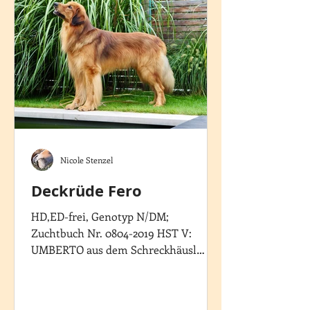
Nicole Stenzel
Deckrüde Fero
HD,ED-frei, Genotyp N/DM;
Zuchtbuch Nr. 0804-2019 HST V:
UMBERTO aus dem Schreckhäusl
URCI 20257/17 HO M: YUNA (Fahrig)
0756-2016 HST Ein...